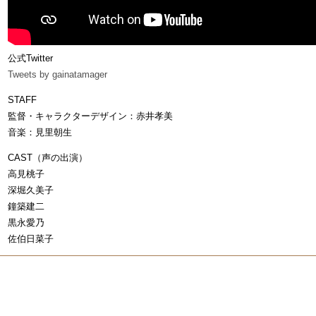
公式Twitter
Tweets by gainatamager
STAFF
監督・キャラクターデザイン：赤井孝美
音楽：見里朝生
CAST（声の出演）
高見桃子
深堀久美子
鐘築建二
黒永愛乃
佐伯日菜子