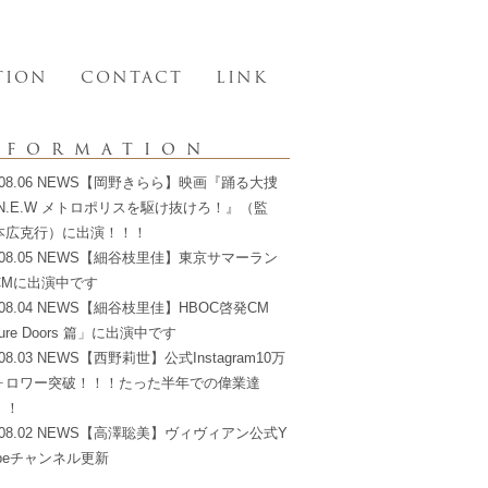
TION
CONTACT
LINK
nformation
6.08.06 NEWS【岡野きらら】映画『踊る大捜
N.E.W メトロポリスを駆け抜けろ！』（監
本広克行）に出演！！！
6.08.05 NEWS【細谷枝里佳】東京サマーラン
CMに出演中です
6.08.04 NEWS【細谷枝里佳】HBOC啓発CM
ture Doors 篇」に出演中です
.08.03 NEWS【西野莉世】公式Instagram10万
ォロワー突破！！！たった半年での偉業達
！！
6.08.02 NEWS【高澤聡美】ヴィヴィアン公式Y
ubeチャンネル更新