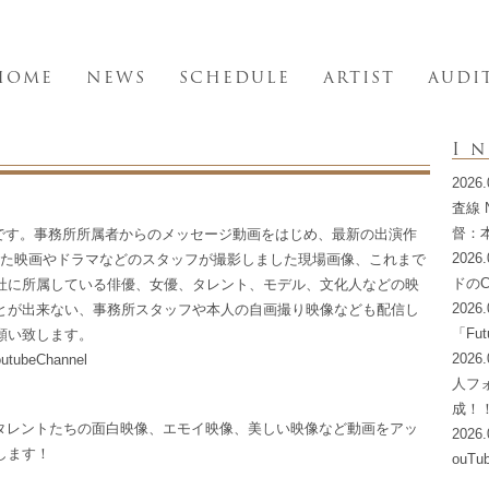
HOME
NEWS
SCHEDULE
ARTIST
AUDI
I
202
査線 
督：
 channelです。事務所所属者からのメッセージ動画をはじめ、最新の出演作
202
した映画やドラマなどのスタッフが撮影しました現場画像、これまで
ドの
社に所属している俳優、女優、タレント、モデル、文化人などの映
202
とが出来ない、事務所スタッフや本人の自画撮り映像なども配信し
「Fu
願い致します。
2026
outubeChannel
人フ
成！
です。所属タレントたちの面白映像、エモイ映像、美しい映像など動画をアッ
202
します！
ouT