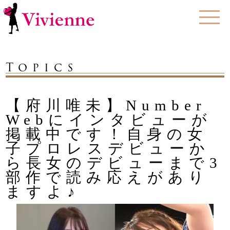
Topics
【府川唯未】Number
Webにインタビューが
掲載中です！自身の女
子プロレスデビューか
ら長女のデビューまで3
部作で読み応えがあり
ますよ♪