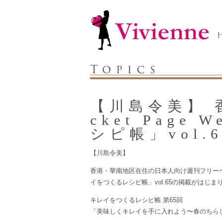
Topics
【川島令美】 
cket Pag
シピ帳」vol
【川島令美】
香港・華南地区在住の日本人向け週刊フリーペーパー
イをつくるレシピ帳」vol.65の掲載がはじま
キレイをつくるレシピ帳 第65回
「美味しくキレイを手に入れよう〜春のちら