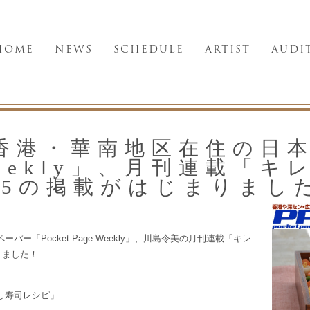
HOME
NEWS
SCHEDULE
ARTIST
AUDI
香港・華南地区在住の日本
e Weekly」、月刊連載「
.65の掲載がはじまりまし
「Pocket Page Weekly」、川島令美の月刊連載「キレ
りました！
し寿司レシピ」