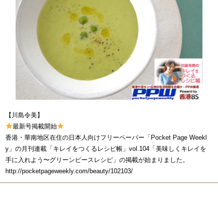
【川島令美】
最新号掲載開始
香港・華南地区在住の日本人向けフリーペーパー「Pocket Page Weekl
y」の月刊連載「キレイをつくるレシピ帳」vol.104「美味しくキレイを
手に入れよう〜グリーンピースレシピ」の掲載が始まりました。
http://pocketpageweekly.com/beauty/102103/