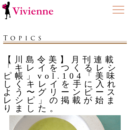
Topics
【川島令美】月刊連載
「キレイをつくるレシ
ピ帳」vol.104「美味
しくキレイを手に入れ
よう〜グリーンピース
レシピ」の掲載が始ま
りました。