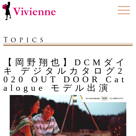
Topics
【岡野翔也】DCMダイ
キ デジタルカタログ2
020 OUT DOOR Cat
alogue モデル出演