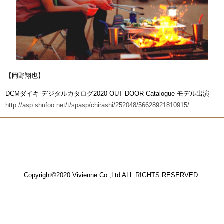
【岡野翔也】
DCMダイキ デジタルカタログ2020 OUT DOOR Catalogue モデル出演
http://asp.shufoo.net/t/spasp/chirashi/252048/56628921810915/
Copyright©2020 Vivienne Co.,Ltd ALL RIGHTS RESERVED.