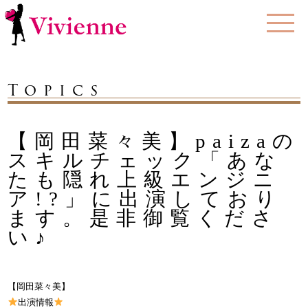
Topics
【岡田菜々美】paizaの
スキルチェック「あな
たも隠れ上級エンジニ
ア!?」に出演しており
ます。是非御覧くださ
い♪
【岡田菜々美】
出演情報