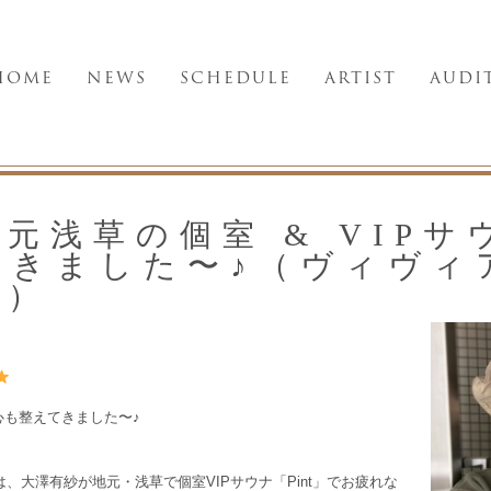
HOME
NEWS
SCHEDULE
ARTIST
AUDI
元浅草の個室 & VIPサウ
きました〜♪（ヴィヴィア
ル）
も心も整えてきました〜♪
は、大澤有紗が地元・浅草で個室VIPサウナ「Pint」でお疲れな