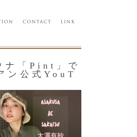
TION
CONTACT
LINK
ナ「Pint」で
ン公式YouT