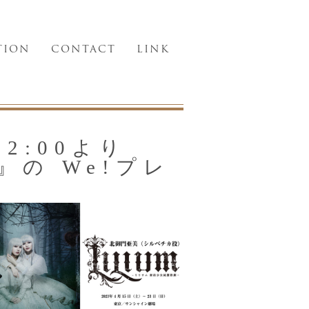
TION
CONTACT
LINK
2:00より
』の We!プレ