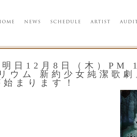
HOME
NEWS
SCHEDULE
ARTIST
AUDI
明日12月8日（木）PM 1
リリウム 新約少女純潔歌劇
が始まります！