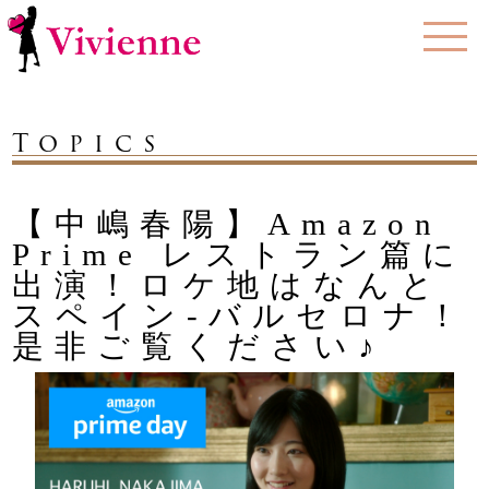
Topics
【中嶋春陽】Amazon
Prime レストラン篇に
出演！ロケ地はなんと
スペイン-バルセロナ！
是非ご覧ください♪