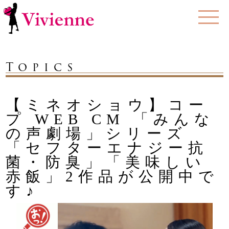
Topics
【ミネオショウ】コー
プ WEB CM 「みんな
の声劇場」シリーズ
「セフターエナジー抗
菌・防臭」「美味しい
赤飯」2作品が公開中で
す♪