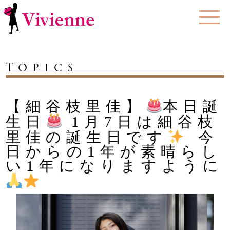
Topics
【細谷枝里佳】
本日誕
生日
1月7日は細谷枝
里佳の誕生日です
️
今
日からの1年が素晴らし
い1年になりますように