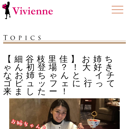
Topics
【細谷枝里佳】お姉ち
ゃん初登場？！大好き
なお姉ちゃんと、イチ
ゴビュッフェに行って
来ましたー！