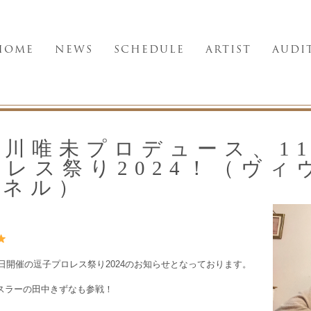
HOME
NEWS
SCHEDULE
ARTIST
AUDI
川唯未プロデュース、11
レス祭り2024！（ヴィ
ンネル）
日開催の逗子プロレス祭り2024のお知らせとなっております。
スラーの田中きずなも参戦！