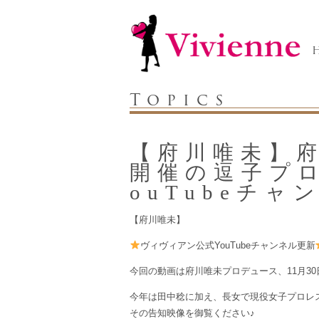
Topics
【府川唯未】府
開催の逗子プロ
ouTubeチャ
【府川唯未】
ヴィヴィアン公式YouTubeチャンネル更新
今回の動画は府川唯未プロデュース、11月30
今年は田中稔に加え、長女で現役女子プロレ
その告知映像を御覧ください♪