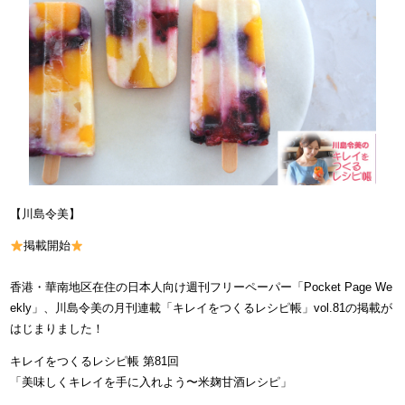
【川島令美】
掲載開始
香港・華南地区在住の日本人向け週刊フリーペーパー「Pocket Page We
ekly」、川島令美の月刊連載「キレイをつくるレシピ帳」vol.81の掲載が
はじまりました！
キレイをつくるレシピ帳 第81回
「美味しくキレイを手に入れよう〜米麹甘酒レシピ」