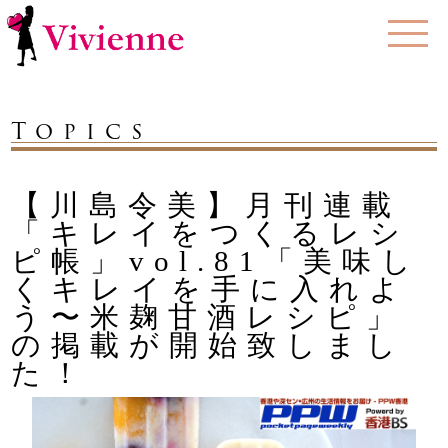
Topics
【川島令美】月刊連載
「キレイをつくるレシ
ピ帳」vol.81「美味し
くキレイを手に入れよ
う〜米麹甘酒レシピ」
の掲載が開始致しまし
た！