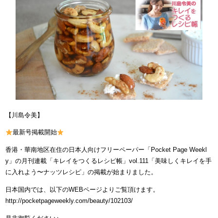
【川島令美】
最新号掲載開始
香港・華南地区在住の日本人向けフリーペーパー「Pocket Page Weekl
y」の月刊連載「キレイをつくるレシピ帳」vol.111「美味しくキレイを手
に入れよう〜ナッツレシピ」の掲載が始まりました。
日本国内では、以下のWEBページよりご覧頂けます。
http://pocketpageweekly.com/beauty/102103/