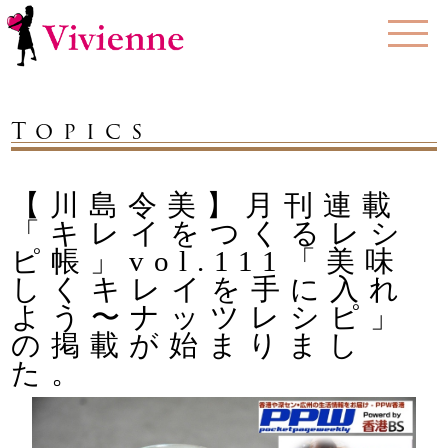
Topics
【川島令美】月刊連載
「キレイをつくるレシ
ピ帳」vol.111「美味
しくキレイを手に入れ
よう〜ナッツレシピ」
の掲載が始まりまし
た。