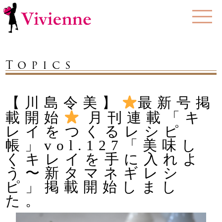
Topics
【川島令美】
最新号掲
載開始
月刊連載「キ
レイをつくるレシピ
帳」vol.127「美味し
くキレイを手に入れよ
う〜新タマネギレシ
ピ」掲載開始しまし
た。