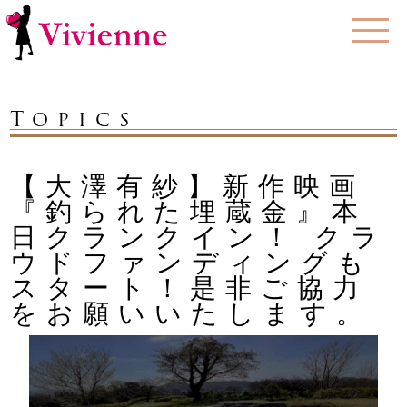
Topics
【大澤有紗】新作映画
『釣られた埋蔵金』本
日クランクイン！ クラ
ウドファンディングも
スタート！是非ご協力
をお願いいたします。