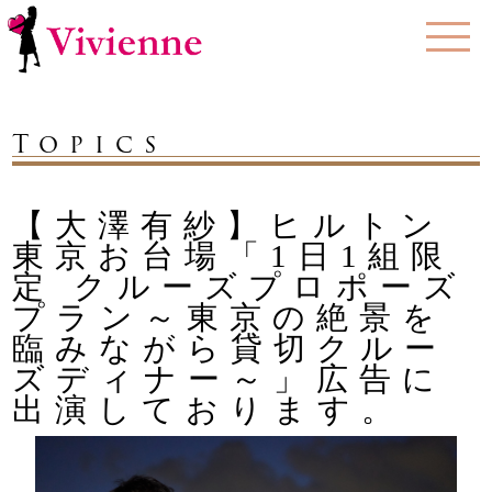
Topics
【大澤有紗】ヒルトン
東京お台場「1日1組限
定 クルーズプロポーズ
プラン～東京の絶景を
臨みながら貸切クルー
ズディナー～」広告に
出演しております。