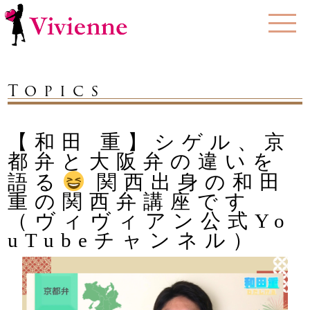
Topics
【和田 重】シゲル、京
都弁と大阪弁の違いを
語る
関西出身の和田
重の関西弁講座です
（ヴィヴィアン公式Yo
uTubeチャンネル）