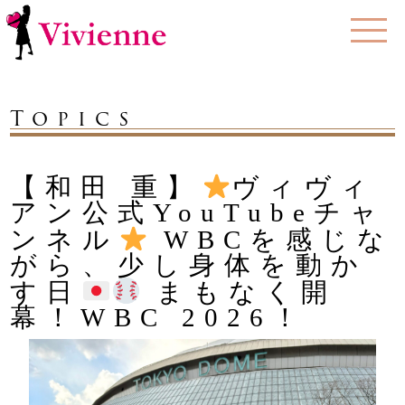
Topics
【和田 重】
ヴィヴィ
アン公式YouTubeチャ
ンネル
WBCを感じな
がら、少し身体を動か
す日
まもなく開
幕！WBC 2026！