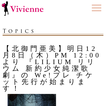
Topics
【北御門亜美】明日12
月8日（木）PM 12:00
より 『LILIUM リリ
ウム 新約少女純潔歌
劇』の We!プレ チケ
ット先行が始まりま
す！