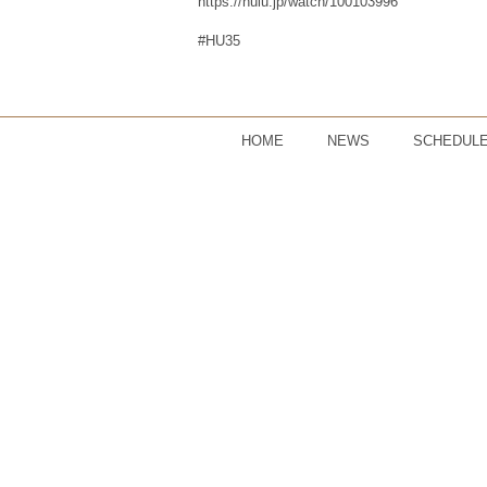
https://hulu.jp/watch/100103996
#HU35
HOME
NEWS
SCHEDUL