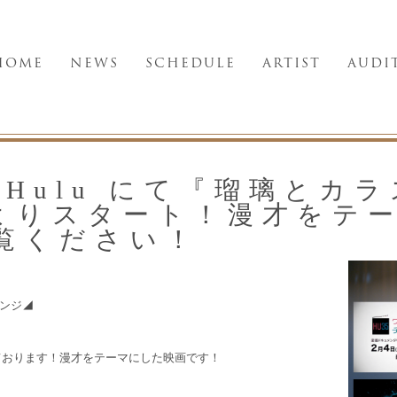
HOME
NEWS
SCHEDULE
ARTIST
AUDI
Hulu にて『瑠璃とカ
）よりスタート！漫才をテ
覧ください！
レンジ◢
しております！漫才をテーマにした映画です！