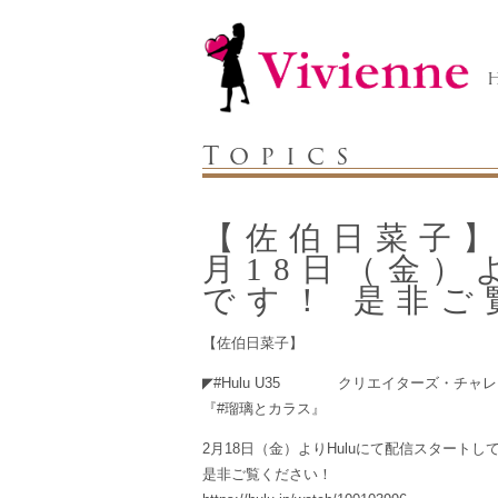
Topics
【佐伯日菜子】
月18日（金
です！ 是非ご
【佐伯日菜子】
◤#Hulu U35 クリエイターズ・チャ
『#瑠璃とカラス』
2月18日（金）よりHuluにて配信スタート
是非ご覧ください！