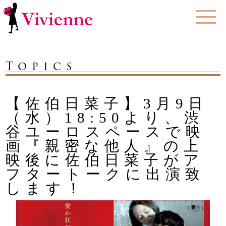
Topics
【佐伯日菜子】3月9日
（水）18:50より、渋
谷ユーロスペースで映
画『親密な他人』の上
映後に佐伯日菜子がア
フタートークに出演致
します！