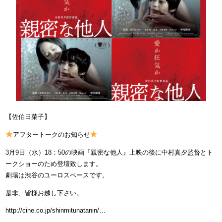
【佐伯日菜子】
アフタートークのお知らせ
3月9日（水）18：50の映画『親密な他人』上映の後に中村真夕監督とト
ークショーのため登壇致します。
劇場は渋谷のユーロスペースです。
是非、皆様お越し下さい。
http://cine.co.jp/shinmitunatanin/…