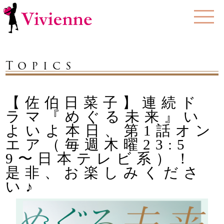
Topics
【佐伯日菜子】連続ド
ラマ『めぐる未来』い
よいよ本日、第1話オン
エア（毎週木曜23:5
9〜日本テレビ系）！
是非、お楽しみくださ
い♪