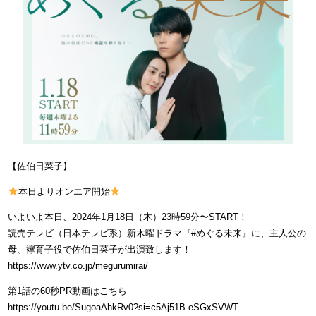
【佐伯日菜子】
本日よりオンエア開始
いよいよ本日、2024年1月18日（木）23時59分〜START！
読売テレビ（日本テレビ系）新木曜ドラマ『#めぐる未来』に、主人公の
母、襷育子役で佐伯日菜子が出演致します！
https://www.ytv.co.jp/megurumirai/
第1話の60秒PR動画はこちら
https://youtu.be/SugoaAhkRv0?si=c5Aj51B-eSGxSVWT