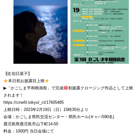
【佐伯日菜子】
本日初お披露目上映
▶︎「かごしま平和映画祭」で完成
初披露クロージング作品として上映
されます！
https://cinefil.tokyo/_ct/17605485
上映日時：2023年2月19日（日）15時30分より
会場：かごしま県民交流センター・県民ホール(キャパ590名)
鹿児島県鹿児島市山下町14‐50
料金：1000円 当日会場にて