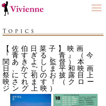
Topics
【佐伯日菜子】映画
『青すぎる、青』（今
関あきよし監督）本
日、かごしま平和映画
祭にて初のお披露目上
映されます！（クロー
ジング上映）