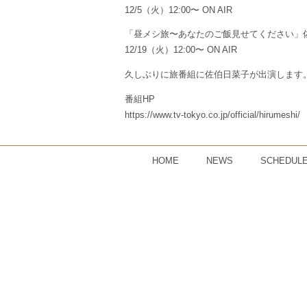
12/5（火）12:00〜 ON AIR
「昼メシ旅〜あなたのご飯見せてください」
12/19（火）12:00〜 ON AIR
久しぶりに旅番組に佐伯日菜子が出演します
番組HP
https://www.tv-tokyo.co.jp/official/hirumeshi/
HOME
NEWS
SCHEDUL