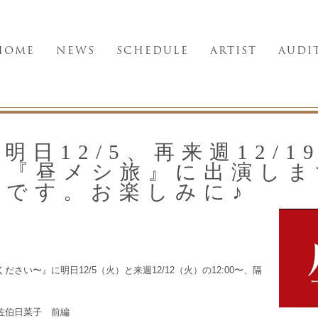
HOME
NEWS
SCHEDULE
ARTIST
AUDI
日12/5、再来週12/1
京『昼メシ旅』に出演しま
演です。お楽しみに♪
い〜』に明日12/5（火）と来週12/12（火）の12:00〜、隔
佐伯日菜子 前編