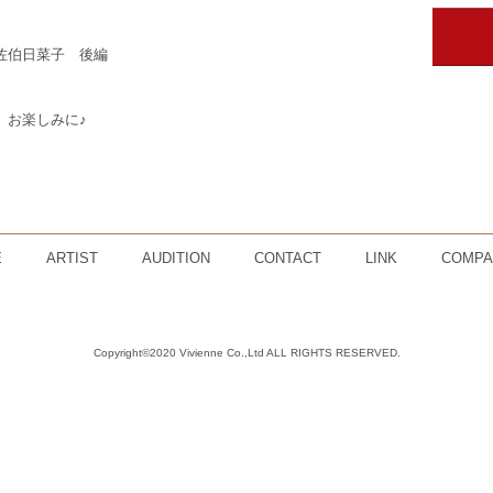
佐伯日菜子 後編
。お楽しみに♪
E
ARTIST
AUDITION
CONTACT
LINK
COMPA
Copyright©2020 Vivienne Co.,Ltd ALL RIGHTS RESERVED.