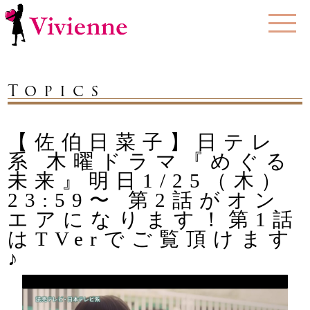
Topics
【佐伯日菜子】日テレ
系 木曜ドラマ『めぐる
未来』明日1/25（木）
23:59〜 第2話がオン
エアになります！第1話
はTVerでご覧頂けます
♪