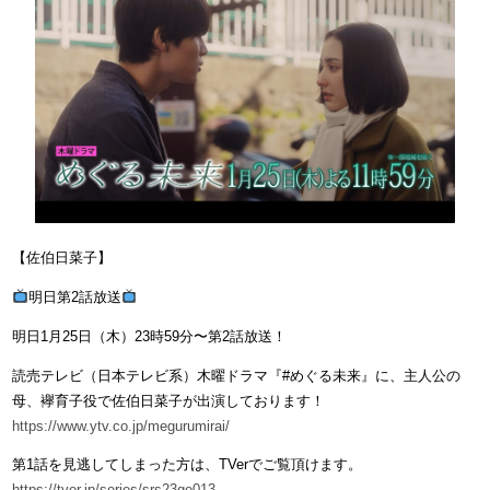
【佐伯日菜子】
明日第2話放送
明日1月25日（木）23時59分〜第2話放送！
読売テレビ（日本テレビ系）木曜ドラマ『#めぐる未来』に、主人公の
母、襷育子役で佐伯日菜子が出演しております！
https://www.ytv.co.jp/megurumirai/
第1話を見逃してしまった方は、TVerでご覧頂けます。
https://tver.jp/series/srs23ge013