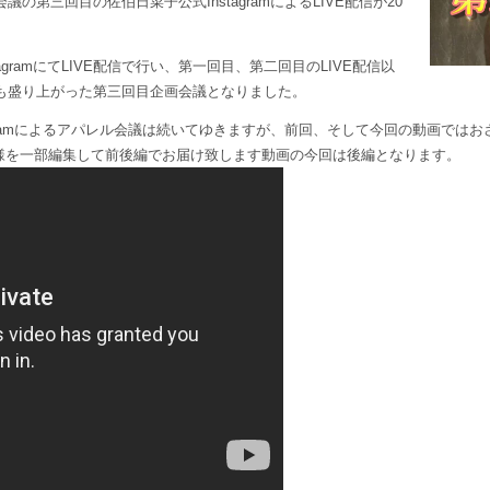
第三回目の佐伯日菜子公式InstagramによるLIVE配信が20
gramにてLIVE配信で行い、第一回目、第二回目のLIVE配信以
も盛り上がった第三回目企画会議となりました。
agramによるアパレル会議は続いてゆきますが、前回、そして今回の動画では
会議の模様を一部編集して前後編でお届け致します動画の今回は後編となります。