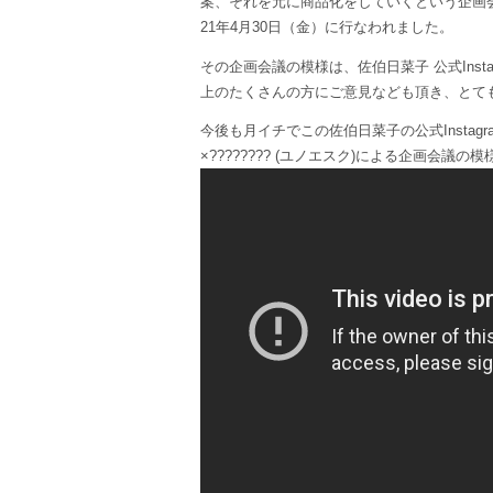
案、それを元に商品化をしていくという企画会議の
21年4月30日（金）に行なわれました。
その企画会議の模様は、佐伯日菜子 公式Insta
上のたくさんの方にご意見なども頂き、とて
今後も月イチでこの佐伯日菜子の公式Inst
×???????? (ユノエスク)による企画