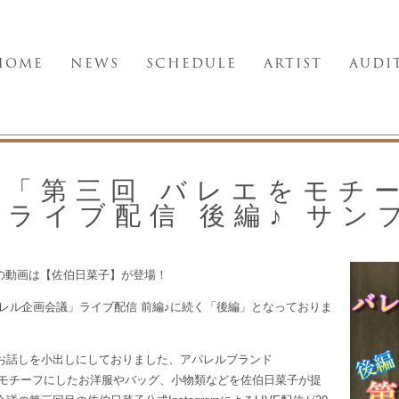
HOME
NEWS
SCHEDULE
ARTIST
AUDI
】「第三回 バレエをモチ
ライブ配信 後編♪ サン
回の動画は【佐伯日菜子】が登場！
レル企画会議」ライブ配信 前編♪に続く「後編」となっておりま
お話しを小出しにしておりました、アパレルブランド
バレエをモチーフにしたお洋服やバッグ、小物類などを佐伯日菜子が提