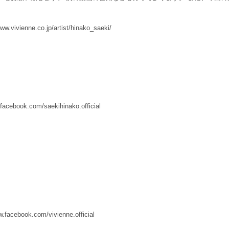
nne.co.jp/artist/hinako_saeki/
ook.com/saekihinako.official
book.com/vivienne.official