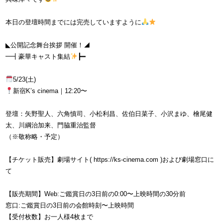
本日の登壇時間までには完売していますように
◣公開記念舞台挨拶 開催！◢
━┫豪華キャスト集結
┣━
5/23(土)
新宿K’s cinema｜12:20〜
登壇：矢野聖人、六角慎司、小松利昌、佐伯日菜子、小沢まゆ、檜尾健
太、川綱治加来、門脇重治監督
（※敬称略・予定）
【チケット販売】劇場サイト( https://ks-cinema.com )および劇場窓口に
て
【販売期間】Web:ご鑑賞日の3日前の0:00〜上映時間の30分前
窓口:ご鑑賞日の3日前の会館時刻〜上映時間
【受付枚数】お一人様4枚まで