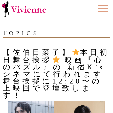
Topics
【佐伯日菜子】
本日初
日舞台挨拶
映画『心
のパズル』の 新宿K’s
シネマにて行われます
舞台挨拶に12:20〜の
上映回で登壇致しま
す！