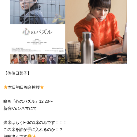
【佐伯日菜子】
本日初日舞台挨拶
映画『心のパズル』12:20〜
新宿K’sシネマにて
残席はもうF-3の1席のみです！！！
この席を誰が手に入れるのか！？
興味津々です