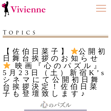
Topics
【佐伯日菜子】
公開初
日舞台挨拶のお知らせ
映画『心のパズル』
5月23日（土）新宿K’s
シネマにて公開初日舞
台挨拶決定！佐伯日菜
子も登壇致します♪