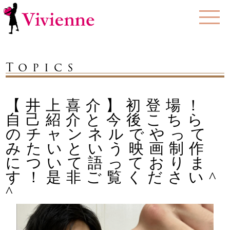
Topics
【井上喜介】初登場！
自己紹介と今後こちら
のチャンネルでやって
みたいという映画制作
について語っておりま
す！是非ご覧ください^
^