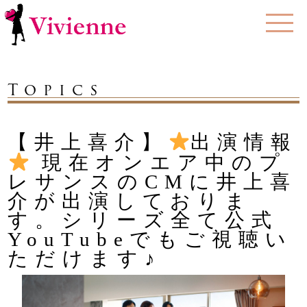
Topics
【井上喜介】
出演情報
現在オンエア中のプ
レサンスのCMに井上喜
介が出演しておりま
す。シリーズ全て公式
YouTubeでもご視聴い
ただけます♪