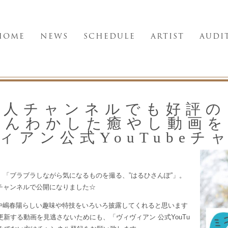
HOME
NEWS
SCHEDULE
ARTIST
AUDI
個人チャンネルでも好評の
ほんわかした癒やし動画を
ィアン公式YouTubeチ
の、「ブラブラしながら気になるものを撮る、”はるひさんぽ”」。
eチャンネルで公開になりました☆
、多才な中嶋春陽らしい趣味や特技をいろいろ披露してくれると思います
新する動画を見逃さないためにも、「ヴィヴィアン 公式YouTu