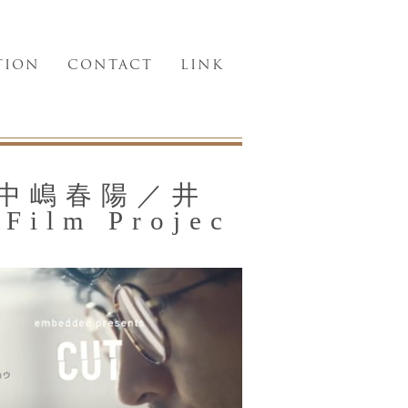
TION
CONTACT
LINK
中嶋春陽／井
ilm Projec