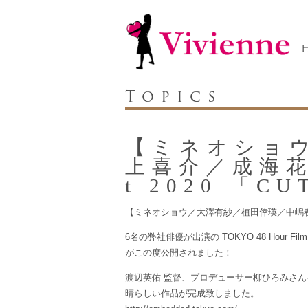
Topics
【ミネオショ
上喜介／成海花音】
t 2020 「CU
【ミネオショウ／大澤有紗／植田倖瑛／中嶋
6名の弊社俳優が出演の TOKYO 48 Hour Fil
がこの度公開されました！
渡辺英佑 監督、プロデューサー柳ひろみさんをは
晴らしい作品が完成致しました。