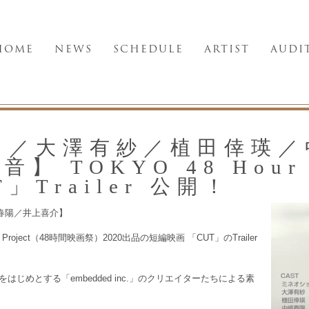
HOME
NEWS
SCHEDULE
ARTIST
AUDI
ウ／大澤有紗／植田倖瑛／
 TOKYO 48 Hour F
T」Trailer 公開！
春陽／井上喜介】
m Project（48時間映画祭）2020出品の短編映画 「CUT」のTrailer
じめとする「embedded inc.」のクリエイターたちによる素