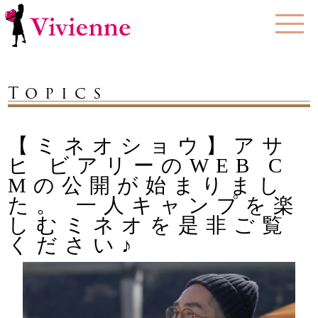
Topics
【ミネオショウ】アサ
ヒ ビアリーのWEB C
Mの公開が始まりまし
た。 一人キャンプを楽
しむミネオを是非ご覧
ください♪