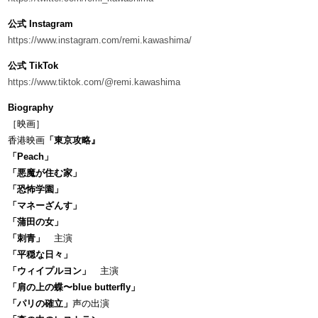
公式 Instagram
https://www.instagram.com/remi.kawashima/
公式 TikTok
https://www.tiktok.com/@remi.kawashima
Biography
［映画］
香港映画
「東京攻略』
「Peach」
「悪魔が住む家」
「恐怖学園」
「マネーざんす」
「蒲田の女」
「刺青」
主演
「平穏な日々」
「ウィイプルヨン」
主演
「肩の上の蝶〜blue butterfly」
「パリの確立」
声の出演