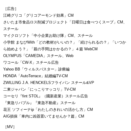
［広告］
江崎グリコ「グリコアーモンド効果」CM
さいたま市食品ロス削減プロジェクト「日曜日は食べつくスープ」CM、
スチール
マイクロソフト「中小企業お助け隊」CM、スチール
小学館 まなびWith「どの教材がいいの？」「続けられるの？」「いつか
ら始めよう？」「親の手間はかかるの？」４篇 WebCM
OLYMPUS「CAMEDIA」スチール、Web
ワコール「CW-X」スチール広告
Yahoo BB「ウィルスバスター」診療編
HONDA「AutoTerrace」結婚編TV-CM
ZWILLING J.A. HENCKELSフライパン スチール&VP
二東ジャパン「にっこりマッコリ」TV-CM
コーセリ『fint STOL』（國新産業）スチール広告
『東急リバブル』『東急不動産』スチール
花王 ソフィーナip「わたしのきれいの活かし方」CM
AIG損保「車内に凶器置いてませんか？篇」CM
［MV］