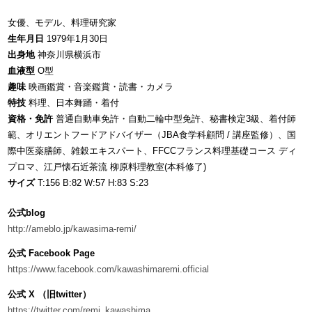
女優、モデル、料理研究家
生年月日
1979年1月30日
出身地
神奈川県横浜市
血液型
O型
趣味
映画鑑賞・音楽鑑賞・読書・カメラ
特技
料理、日本舞踊・着付
資格・免許
普通自動車免許・自動二輪中型免許、秘書検定3級、着付師
範、オリエントフードアドバイザー（JBA食学科顧問 / 講座監修）、国
際中医薬膳師、雑穀エキスパート、FFCCフランス料理基礎コース ディ
プロマ、江戸懐石近茶流 柳原料理教室(本科修了)
サイズ
T:156 B:82 W:57 H:83 S:23
公式blog
http://ameblo.jp/kawasima-remi/
公式 Facebook Page
https://www.facebook.com/kawashimaremi.official
公式 X （旧twitter）
https://twitter.com/remi_kawashima