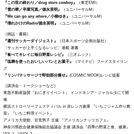
『この世の終わり／drug store cowboy』
（東芝EMI）
『雪の華／卒業写真／徳永英明』
（ユニバーサルM）
『We can go any where／小柳ゆき』
（ユニバーサルM）
『壊れかけのRadio/徳永英明』
（ユニバーサルM）
［雑誌・書籍］
『週刊サッカーダイジェスト』
（日本スポーツ企画出版社）
〈サッカーが上手くなるレシピ〉連載 著書
『食べてキレイに毎日野菜レシピ』
（三才ムック）
『塩麹を使ったおいしいパンとお菓子』
（マイナビ）フードスタイリン
グ
『リンパマッサージで即効部分痩せ』
(COSMIC MOOK)レシピ提案
［講演会・トークショーなど］
東急不動産協賛『おにぎりイベント』 インドネシア・ジャカルタにて開
催
横浜ストロベリーフェスティバル in 赤レンガ倉庫 『いちごジャム作り教
室』『いちご料理イベント』
アメリカ大使館、甘党男子 主催 『アメリカンナッツカフェ』
神奈川県総合健康保険組合協議会 主催 講演会『四季の野菜と食、健康』
VOL.1、VVOL.2