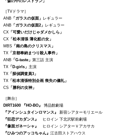
「森の中のレストラン」
［TVドラマ］
ANB
「ガラスの仮面」
レギュラー
ANB
「ガラスの仮面2」
レギュラー
CX
「可愛いだけじゃダメかしら」
CX
「松本清張 薄化粧の女」
MBS
「南の島のクリスマス」
TX
「京都奉納まつり殺人事件」
ANB
「G-taste」
第三話 主演
TX
「D-girls」
主演
TX
「探偵調査員3」
TX
「松本清張特別企画 喪失の儀礼」
CS
「勝利の女神」
［舞台］
DIRT1600 『HO-BO』
博品館劇場
『アインシュタインロマンス』
新宿シアターモリエール
『狂恋デカダンス』
ヒロイン 下北沢駅前劇場
『像面ガネーシャ』
ヒロイン シアターＶアカサカ
『ひみつのアッコちゃん』
江古田ストアハウス