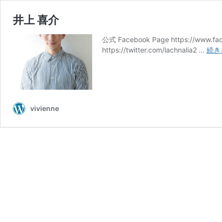
井上 喜介
公式 Facebook Page https://www.fac
https://twitter.com/lachnalia2 …
続き
vivienne